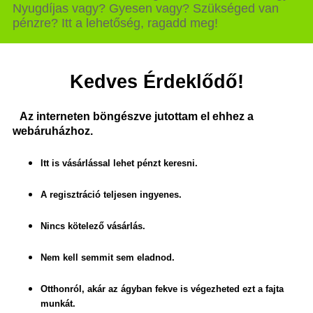
Nyugdíjas vagy? Gyesen vagy? Szükséged van
pénzre? Itt a lehetőség, ragadd meg!
Kedves Érdeklődő!
Az interneten böngészve jutottam el ehhez a
webáruházhoz.
Itt is vásárlással lehet pénzt keresni.
A regisztráció teljesen ingyenes.
Nincs kötelező vásárlás.
Nem kell semmit sem eladnod.
Otthonról, akár az ágyban fekve is végezheted ezt a fajta
munkát.