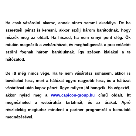
Ha csak vásárolni akarsz, annak nincs semmi akadálya. De ha
szeretnél pénzt is keresni, akkor szólj három barátodnak, hogy
nézzék meg az oldalt. Ha hiszed, ha nem ennyi pont elég. Ők
miután megnézik a webáruházat, és meghallgassák a prezentációt
szólni fognak három barátjuknak. Így szépen kialakul a te
hálózatod.
De itt még nincs vége. Ha te nem vásárolsz sohasem, akkor is
bevételed lesz, mert a hálózat egyre nagyobb lesz, és a hálózat
vásárlásai után kapsz pénzt. ügye milyen jól hangzik. Ha végeztél,
akkor nyisd meg a
www.capicon-group.hu
című oldalt. Itt
megnézheted a webáruház tartalmát, és az árakat. Apró
részletekig megtudsz mindent a partner programról a bemutató
megnézésével.